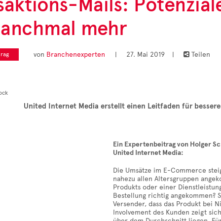
saktions-Mails: Potenzial
manchmal mehr
 Rubrik
Monats" stellen
ssante Studien
von
Branchenexperten
|
27. Mai 2019
|
Teilen
rag

Ergebnisse vor.
United Internet Media erstellt einen Leitfaden für besser
ellen Zahl des Monats
Ein Expertenbeitrag von Holger S
United Internet Media:
Die Umsätze im E-Commerce steige
nahezu allen Altersgruppen angek
Produkts oder einer Dienstleistung
Bestellung richtig angekommen? S
Versender, dass das Produkt bei N
Involvement des Kunden zeigt sich
über dem Durchschnitt liegen. Fü