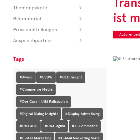
Tran
Themenpakete
ist 
Bildmaterial
Unter der
"Zahl des 
Pressemitteilungen
wir intere
Autorenbeit
und deren 
Ansprechpartner
Tags
Zur aktu
#Award
#BVDW
#CEO Insight
#Commerce Media
#Der Case - UIM Fallstudien
#Digital Dialog Insights
#Display Advertising
#DMEXCO
#DNA-agma
#E-Commerce
#E-Mail Marketing
#E-Mail Marketing Serie