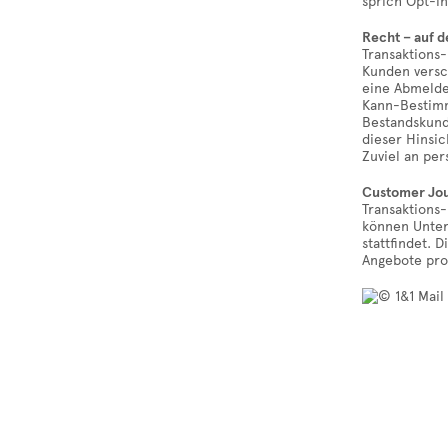
sprich Opt-in
Recht – auf d
Transaktions-
Kunden versch
eine Abmelde
Kann-Bestimm
Bestandskund
dieser Hinsic
Zuviel an per
Customer Jou
Transaktions-
können Unter
stattfindet.
Angebote pro