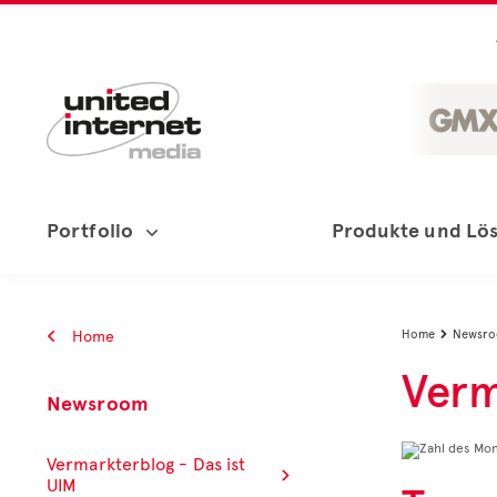
Portfolio
Produkte und Lö
Home
Home
Newsr

Verm
Newsroom
Vermarkterblog - Das ist
UIM
ZAHL