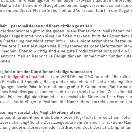
 dass sich ihre Mailings von kriminellen Fake-Mails deutlich unterschei
Mail wird mit einem Prüfsiegel und einem Logo versehen, so dass Emp
 können. Dieses Plus an Sicherheit und Vertrauen führt in der Regel 
n.
halt – personalisieren und übersichtlich gestalten
dardnachrichten gilt: Mühe geben! Viele Transaktions-Mails haben den
nger abgestimmt noch visuell auf den Markenauftritt des Absenders. 
he Platzierung der wichtigsten Infos – etwa leicht erkennbare Bestel
f weitere Dienstleistungen wie Rückgaberechte oder Lieferzeiten hin
 machen. Ebenso wichtig sind eine gute Produktdarstellung und die 
saktions-Mail an Responsive Design denken. Immer mehr Kunden rufen 
önnen.
glichkeiten der Künstlichen Intelligenz anpassen
en
Intelligenten Postfach
sorgen WEB.DE und GMX für mehr Überblick im 
e E-Mails mit Shopping-Bezug und ermöglicht die Paketverfolgung dire
tigungen sowie Paketinformationen großer E-Commerce-Plattformen 
eines Bestellvorgangs können so direkt angezeigt werden. Zusätzlich is
lich. Für den digitalen Handel ist es deshalb im Sinne der User Experie
, dass das Intelligente Postfach die Nachrichten korrekt zuordnen kan
selling – zusätzliche Möglichkeiten nutzen
se bucht, braucht mehr als Bahn- oder Flug-Ticket. In welchem Hotel
tsversicherung? Solche Zusatzangebote können eine Transaktions-Mail 
chung ändern, stornieren oder ausdrucken. Doch Vorsicht: Empfehlunge