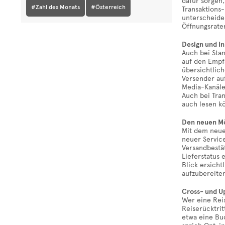
dafür sorgen,
#Zahl des Monats
#Österreich
Transaktions-
unterscheiden
Öffnungsrate
Design und In
Auch bei Stan
auf den Empfä
übersichtlic
Versender au
Media-Kanäle
Auch bei Tran
auch lesen k
Den neuen Mö
Mit dem neu
neuer Servic
Versandbestä
Lieferstatus 
Blick ersicht
aufzubereiten
Cross- und Up
Wer eine Rei
Reiserücktrit
etwa eine Bu