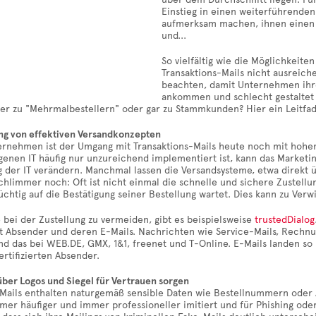
Einstieg in einen weiterführende
aufmerksam machen, ihnen einen 
und...
So vielfältig wie die Möglichkeite
Transaktions-Mails nicht ausreich
beachten, damit Unternehmen ihre
ankommen und schlecht gestaltet 
er zu "Mehrmalbestellern" oder gar zu Stammkunden? Hier ein Leitfad
ung von effektiven Versandkonzepten
ternehmen ist der Umgang mit Transaktions-Mails heute noch mit hohe
genen IT häufig nur unzureichend implementiert ist, kann das Marketin
g der IT verändern. Manchmal lassen die Versandsysteme, etwa direkt 
Schlimmer noch: Oft ist nicht einmal die schnelle und sichere Zustell
chtig auf die Bestätigung seiner Bestellung wartet. Dies kann zu Ver
bei der Zustellung zu vermeiden, gibt es beispielsweise
trustedDialog
ert Absender und deren E-Mails. Nachrichten wie Service-Mails, Rechn
und das bei WEB.DE, GMX, 1&1, freenet und T-Online. E-Mails landen s
zertifizierten Absender.
über Logos und Siegel für Vertrauen sorgen
-Mails enthalten naturgemäß sensible Daten wie Bestellnummern oder
mer häufiger und immer professioneller imitiert und für Phishing ode