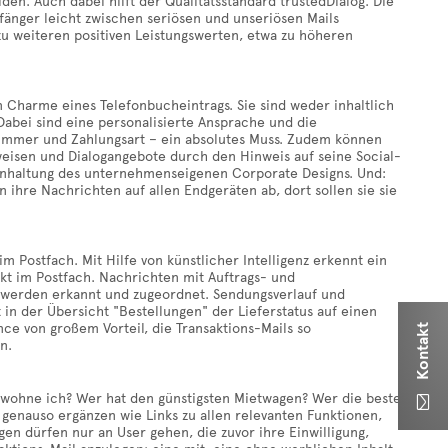
den. Auch dabei hilft der Qualitätsstandard trustedDialog. Die
fänger leicht zwischen seriösen und unseriösen Mails
zu weiteren positiven Leistungswerten, etwa zu höheren
 Charme eines Telefonbucheintrags. Sie sind weder inhaltlich
Dabei sind eine personalisierte Ansprache und die
lnummer und Zahlungsart – ein absolutes Muss. Zudem können
weisen und Dialogangebote durch den Hinweis auf seine Social-
Einhaltung des unternehmenseigenen Corporate Designs. Und:
ihre Nachrichten auf allen Endgeräten ab, dort sollen sie sie
Postfach. Mit Hilfe von künstlicher Intelligenz erkennt ein
kt im Postfach. Nachrichten mit Auftrags- und
werden erkannt und zugeordnet. Sendungsverlauf und
t in der Übersicht "Bestellungen" der Lieferstatus auf einen
nce von großem Vorteil, die Transaktions-Mails so
Kontakt
n.
 wohne ich? Wer hat den günstigsten Mietwagen? Wer die beste

genauso ergänzen wie Links zu allen relevanten Funktionen,
n dürfen nur an User gehen, die zuvor ihre Einwilligung,