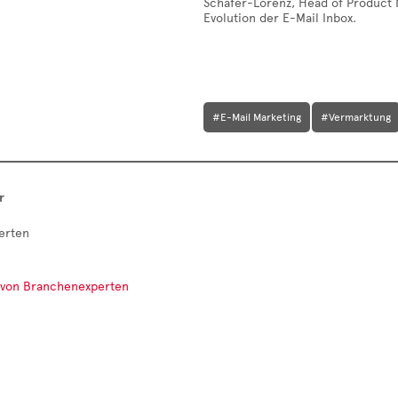
Schäfer-Lorenz, Head of Product 
Evolution der E-Mail Inbox.
#E-Mail Marketing
#Vermarktung
r
erten
e von Branchenexperten