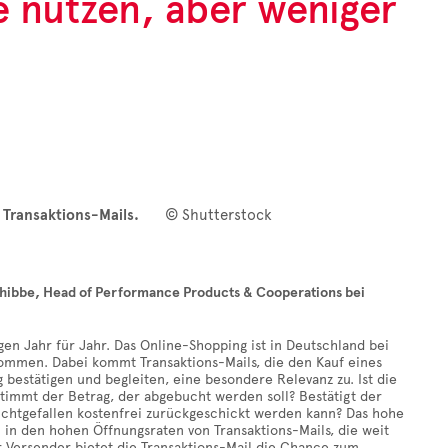
e nutzen, aber weniger
e Transaktions-Mails.
© Shutterstock
chibbe, Head of Performance Products & Cooperations bei
n Jahr für Jahr. Das Online-Shopping ist in Deutschland bei
ommen. Dabei kommt Transaktions-Mails, die den Kauf eines
 bestätigen und begleiten, eine besondere Relevanz zu. Ist die
timmt der Betrag, der abgebucht werden soll? Bestätigt der
ichtgefallen kostenfrei zurückgeschickt werden kann? Das hohe
 in den hohen Öffnungsraten von Transaktions-Mails, die weit
r Versender bietet die Transaktions-Mail die Chance zum