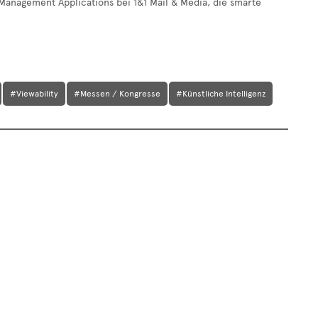
Management Applications bei 1&1 Mail & Media, die smarte
#Viewability
#Messen / Kongresse
#Künstliche Intelligenz