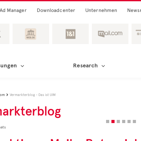
Ad Manager
Downloadcenter
Unternehmen
News
sungen
Research
oom
Vermarkterblog - Das ist UIM

arkterblog
 DES MONATS