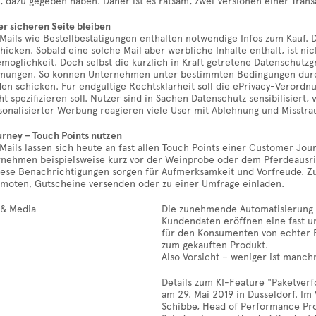
, dazu gegeben haben. Daher ist es ratsam, zwei Versionen einer Trans
er sicheren Seite bleiben
Mails wie Bestellbestätigungen enthalten notwendige Infos zum Kauf.
icken. Sobald eine solche Mail aber werbliche Inhalte enthält, ist n
möglichkeit. Doch selbst die kürzlich in Kraft getretene Datenschutz
ungen. So können Unternehmen unter bestimmten Bedingungen durch
en schicken. Für endgültige Rechtsklarheit soll die ePrivacy-Verord
ht spezifizieren soll. Nutzer sind in Sachen Datenschutz sensibilisiert, 
sonalisierter Werbung reagieren viele User mit Ablehnung und Misstra
rney – Touch Points nutzen
Mails lassen sich heute an fast allen Touch Points einer Customer Jou
nehmen beispielsweise kurz vor der Weinprobe oder dem Pferdeausritt
 Diese Benachrichtigungen sorgen für Aufmerksamkeit und Vorfreude.
moten, Gutscheine versenden oder zu einer Umfrage einladen.
Die zunehmende Automatisierung d
Kundendaten eröffnen eine fast u
für den Konsumenten von echter Re
zum gekauften Produkt.
Also Vorsicht – weniger ist manc
Details zum KI-Feature "Paketverf
am 29. Mai 2019 in Düsseldorf. Im 
Schibbe, Head of Performance Pro