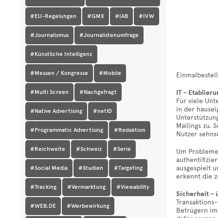
#EU-Regelungen
#GMX
#IAB
#IVW
#Journalismus
#Journalistenumfrage
#Künstliche Intelligenz
#Messen / Kongresse
#Mobile
Einmalbestell
#Multi Screen
#Nachgefragt
IT – Etablier
Für viele Un
in der hausei
#Native Advertising
#netID
Unterstützun
Mailings zu. 
#Programmatic Advertising
#Redaktion
Nutzer sehnsü
#Reichweite
#Schweiz
#Serie
Um Probleme 
authentifizi
ausgespielt 
#Social Media
#Studien
#Targeting
erkennt die 
#Tracking
#Vermarktung
#Viewability
Sicherheit – 
Transaktions
#WEB.DE
#Werbewirkung
Betrügern im