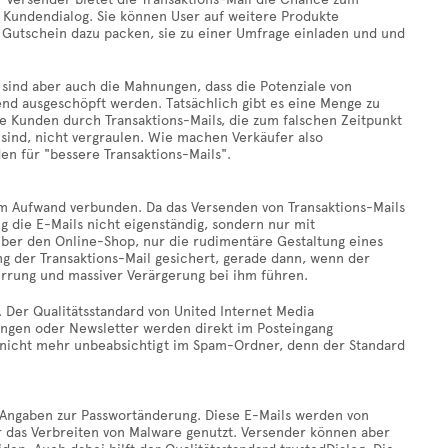
n Kundendialog. Sie können User auf weitere Produkte
Gutschein dazu packen, sie zu einer Umfrage einladen und und
n sind aber auch die Mahnungen, dass die Potenziale von
end ausgeschöpft werden. Tatsächlich gibt es eine Menge zu
 Kunden durch Transaktions-Mails, die zum falschen Zeitpunkt
sind, nicht vergraulen. Wie machen Verkäufer also
en für "bessere Transaktions-Mails".
m Aufwand verbunden. Da das Versenden von Transaktions-Mails
g die E-Mails nicht eigenständig, sondern nur mit
über den Online-Shop, nur die rudimentäre Gestaltung eines
ung der Transaktions-Mail gesichert, gerade dann, wenn der
wirrung und massiver Verärgerung bei ihm führen.
. Der Qualitätsstandard von United Internet Media
ungen oder Newsletter werden direkt im Posteingang
o nicht mehr unbeabsichtigt im Spam-Ordner, denn der Standard
 Angaben zur Passwortänderung. Diese E-Mails werden von
r das Verbreiten von Malware genutzt. Versender können aber