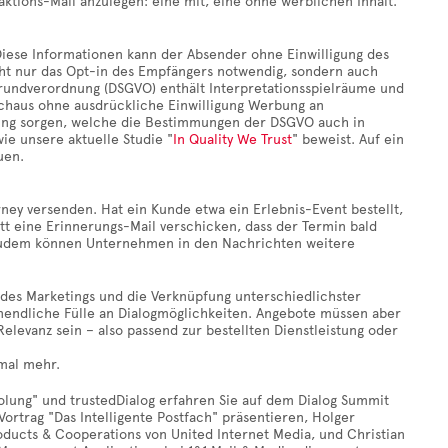
aktions-Mail anzulegen: eine mit, eine ohne werblichen Inhalt.
 Diese Informationen kann der Absender ohne Einwilligung des
icht nur das Opt-in des Empfängers notwendig, sondern auch
grundverordnung (DSGVO) enthält Interpretationsspielräume und
aus ohne ausdrückliche Einwilligung Werbung an
nung sorgen, welche die Bestimmungen der DSGVO auch in
wie unsere aktuelle Studie "
In Quality We Trust
" beweist. Auf ein
uen.
rney versenden. Hat ein Kunde etwa ein Erlebnis-Event bestellt,
 eine Erinnerungs-Mail verschicken, dass der Termin bald
 Zudem können Unternehmen in den Nachrichten weitere
es Marketings und die Verknüpfung unterschiedlichster
nendliche Fülle an Dialogmöglichkeiten. Angebote müssen aber
levanz sein – also passend zur bestellten Dienstleistung oder
hmal mehr.
olung" und trustedDialog erfahren Sie auf dem Dialog Summit
Vortrag "Das Intelligente Postfach" präsentieren, Holger
ducts & Cooperations von United Internet Media, und Christian