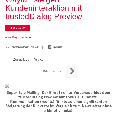
Cases
Kundeninteraktion mit
• Themen-Serien
• Kurzinterviews
trustedDialog Preview
Best Case
von
Kay Städele
22. November 2024
|
Teilen

Zurück zum Artikel

Bild 1 von 2
Super Sale Mailing: Der Einsatz eines Vorschaubildes über
trustedDialog Preview mit Fokus auf Rabatt-
Kommunikation (rechts) führte zu einer signifikanten
Steigerung der Klickrate im Vergleich zum Newsletter ohne
Bildmotiv (links).