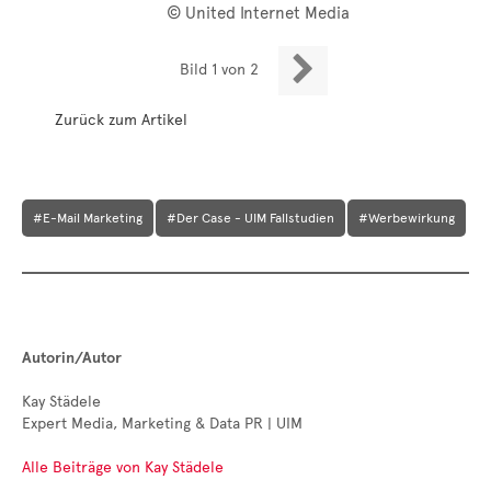
© United Internet Media

Bild 1 von 2
Zurück zum Artikel
#E-Mail Marketing
#Der Case - UIM Fallstudien
#Werbewirkung
Autorin/Autor
Kay Städele
Expert Media, Marketing & Data PR | UIM
Alle Beiträge von Kay Städele