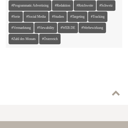
#Programmatic Advertising
#Redaktion
#Reichweite
#Schweiz
#Serie
#Social Media
#Studien
#Targeting
#Tracking
#Vermarktung
#Viewability
#WEB.DE
#Werbewirkung
#Zahl des Monats
#Österreich
