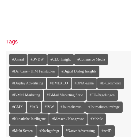
Tags
#Award
#BVDW
#CEO Insight
#Commerce Media
#Der Case - UIM Fallstudien
#Digital Dialog Insights
#Display Advertising
#DMEXCO
#DNA-agma
#E-Commerce
#E-Mail Marketing
#E-Mail Marketing Serie
#EU-Regelungen
#GMX
#IAB
#IVW
#Journalismus
#Journalistenumfrage
#Künstliche Intelligenz
#Messen / Kongresse
#Mobile
#Multi Screen
#Nachgefragt
#Native Advertising
#netID