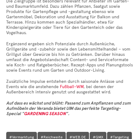
Die Zielgruppe ist besonders relevant für Anbieter im Garten-
und Baumarktumfeld. Dazu zählen Pflanzen, Saatgut sowie
Produkte für Gartenpflege und -gestaltung ebenso wie
Gartenmöbel, Dekoration und Ausstattung für Balkon und
Terrasse. Hinzu kommen auch Spezialhändler, etwa für
Kinderspielgeräte oder Tiere für den Gartenteich oder das
Vogelhaus.
Ergänzend ergeben sich Potenziale durch Außenküche,
Grillgeräte und -zubehör sowie den Lebensmittelhandel – vom
Grillgut über Gewürze bis hin zu Getränken. Darüber hinaus
umfasst die Angebotslandschaft Content- und Serviceformate
wie Koch- und Ratgeberbücher, Rezept-Apps und Planungstools
sowie Events rund um Garten und Outdoor-Living.
Zusätzliche Impulse entstehen durch saisonale Anlässe und
Events wie die anstehende
Fußball-WM
, bei denen der
Außenbereich intensiv genutzt und ausgestattet wird.
Auf dass es wächst und blüht: Passend zum Anpflanzen und zum
Aufmöbeln der Veranda bietet UIM das perfekte Targeting-
Special "
GARDENING SEASON
”.
#Vermarktung
#Reichweite
#WEB.DE
#GMX
#Targeting