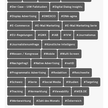
#Der Case - UIM Fallstudien
#Digital Dialog Insights
#Display Advertising
#DMEXCO
#DNA-agma
#E-Commerce
#E-Mail Marketing
#E-Mail Marketing Serie
#EU-Regelungen
#GMX
#IAB
#IVW
#Journalismus
#Journalistenumfrage
#Künstliche Intelligenz
#Messen / Kongresse
#Mobile
#Multi Screen
#Nachgefragt
#Native Advertising
#netID
#Programmatic Advertising
#Redaktion
#Reichweite
#Schweiz
#Serie
#Social Media
#Studien
#Targeting
#Tracking
#Vermarktung
#Viewability
#WEB.DE
#Werbewirkung
#Zahl des Monats
#Österreich