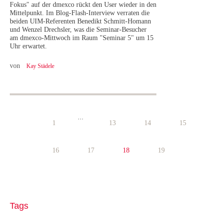
Fokus" auf der dmexco rückt den User wieder in den
Mittelpunkt. Im Blog-Flash-Interview verraten die
beiden UIM-Referenten Benedikt Schmitt-Homann
und Wenzel Drechsler, was die Seminar-Besucher
am dmexco-Mittwoch im Raum "Seminar 5" um 15
Uhr erwartet.
von
Kay Städele
...
1
13
14
15
16
17
18
19
Tags