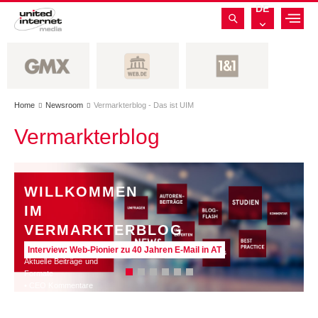
DE
Home
Newsroom
Vermarkterblog - Das ist UIM


Vermarkterblog
WILLKOMMEN
IM
VERMARKTERBLOG
Interview: Web-Pionier zu 40 Jahren E-Mail in AT
Aktuelle Beiträge und
Formate
• CEO Kommentare
• Experten Insights
• Studien und Best