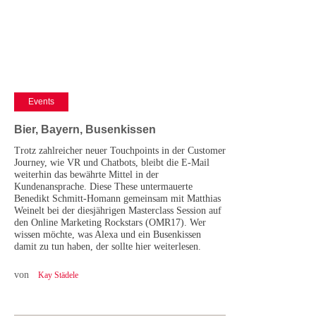
Cases
• Themen-Serien
• Kurzinterviews
Events
Bier, Bayern, Busenkissen
Trotz zahlreicher neuer Touchpoints in der Customer
Journey, wie VR und Chatbots, bleibt die E-Mail
weiterhin das bewährte Mittel in der
Kundenansprache. Diese These untermauerte
Benedikt Schmitt-Homann gemeinsam mit Matthias
Weinelt bei der diesjährigen Masterclass Session auf
den Online Marketing Rockstars (OMR17). Wer
wissen möchte, was Alexa und ein Busenkissen
damit zu tun haben, der sollte hier weiterlesen.
von
Kay Städele