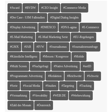
#Award
#BVDW
#CEO Insight
#Commerce Media
#Der Case - UIM Fallstudien
#Digital Dialog Insights
#Display Advertising
#DMEXCO
#DNA-agma
#E-Commerce
#E-Mail Marketing
#E-Mail Marketing Serie
#EU-Regelungen
#GMX
#IAB
#IVW
#Journalismus
#Journalistenumfrage
#Künstliche Intelligenz
#Messen / Kongresse
#Mobile
#Multi Screen
#Nachgefragt
#Native Advertising
#netID
#Programmatic Advertising
#Redaktion
#Reichweite
#Schweiz
#Serie
#Social Media
#Studien
#Targeting
#Tracking
#Vermarktung
#Viewability
#WEB.DE
#Werbewirkung
#Zahl des Monats
#Österreich