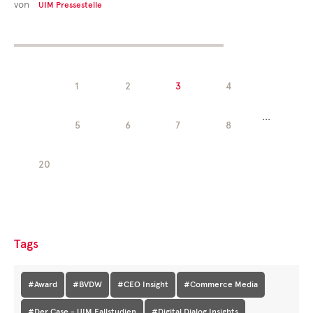
von
UIM Pressestelle
1
2
3
4
...
5
6
7
8
20
Tags
#Award
#BVDW
#CEO Insight
#Commerce Media
#Der Case - UIM Fallstudien
#Digital Dialog Insights