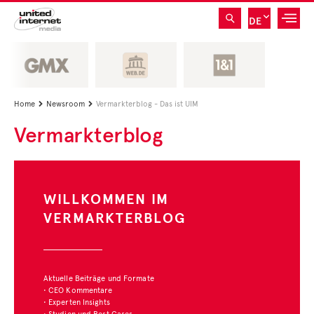
DE
Home
Newsroom
Vermarkterblog - Das ist UIM


Vermarkterblog
ZAHL DES MONATS
G
Unter der Rubrik
"Zahl des Monats" stellen
wir interessante Studien
und deren Ergebnisse vor.