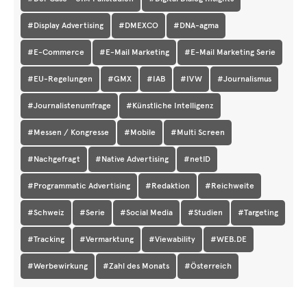
#Display Advertising
#DMEXCO
#DNA-agma
#E-Commerce
#E-Mail Marketing
#E-Mail Marketing Serie
#EU-Regelungen
#GMX
#IAB
#IVW
#Journalismus
#Journalistenumfrage
#Künstliche Intelligenz
#Messen / Kongresse
#Mobile
#Multi Screen
#Nachgefragt
#Native Advertising
#netID
#Programmatic Advertising
#Redaktion
#Reichweite
#Schweiz
#Serie
#Social Media
#Studien
#Targeting
#Tracking
#Vermarktung
#Viewability
#WEB.DE
#Werbewirkung
#Zahl des Monats
#Österreich