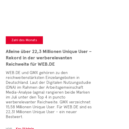
Zahl des Monats
Alleine über 22,3 Millionen Unique User –
Rekord in der werberelevanten
Reichweite für WEB.DE
WEB.DE und GMX gehören zu den
reichweitenstärksten Einzelangeboten in
Deutschland. Laut der Digitalen Nutzungsstudie
(DNA) im Rahmen der Arbeitsgemeinschaft
Media-Analyse (agma) rangieren beide Marken
im Juli unter den Top 4 in puncto
werberelevanter Reichweite. GMX verzeichnet
15,58 Millionen Unique User. Für WEB.DE sind es
22,31 Millionen Unique User – ein neuer
Bestwert.
von
Kay Städele