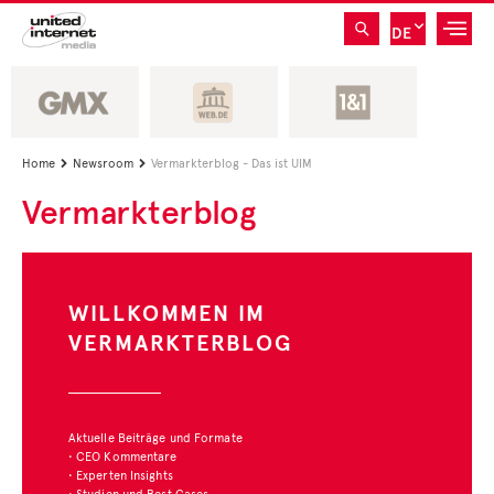
DE
Home
Newsroom
Vermarkterblog - Das ist UIM


Vermarkterblog
WILLKOMMEN IM
VERMARKTERBLOG
Aktuelle Beiträge und Formate
• CEO Kommentare
• Experten Insights