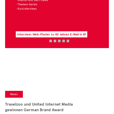
• Studien und Best Cases
• Themen-Serien
• Kurzinterviews
Interview: Web-Pionier zu 40 Jahren E-Mail in AT
News
Travelzoo und United Internet Media
gewinnen German Brand Award