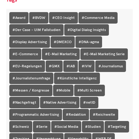
#Award
#BVDW
#CEO Insight
#Commerce Media
#Der Case - UIM Fallstudien
#Digital Dialog Insights
#Display Advertising
#DMEXCO
#DNA-agma
#E-Commerce
#E-Mail Marketing
#E-Mail Marketing Serie
#EU-Regelungen
#GMX
#IAB
#IVW
#Journalismus
#Journalistenumfrage
#Künstliche Intelligenz
#Messen / Kongresse
#Mobile
#Multi Screen
#Nachgefragt
#Native Advertising
#netID
#Programmatic Advertising
#Redaktion
#Reichweite
#Schweiz
#Serie
#Social Media
#Studien
#Targeting
#Tracking
#Vermarktung
#Viewability
#WEB.DE